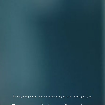
ŽIVLJENJSKA ZAVAROVANJA ZA PODJETJA