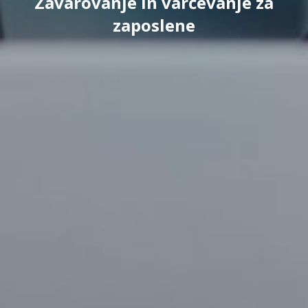
Zavarovanje in varčevanje za
zaposlene