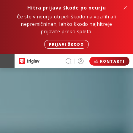
Hitra prijava škode po neurju
Če ste v neurju utrpeli škodo na vozilih ali
nepremičninah, lahko škodo najhitreje
prijavite preko spleta.
PRIJAVI ŠKODO
KONTAKTI