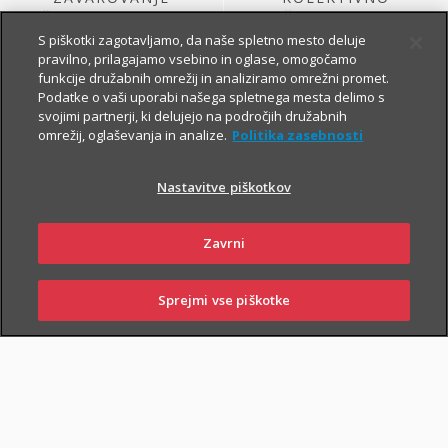
ŽIVLJENJA, KI GA
ŽIVLJENJSKO
SKLENE PODJETJE
ZAVAROVANJE
S piškotki zagotavljamo, da naše spletno mesto deluje
pravilno, prilagajamo vsebino in oglase, omogočamo
funkcije družabnih omrežij in analiziramo omrežni promet.
Podatke o vaši uporabi našega spletnega mesta delimo s
svojimi partnerji, ki delujejo na področjih družabnih
omrežij, oglaševanja in analize.
Politika zasebnosti
Nastavitve piškotkov
ŽIVLJENJSKO
KOLEKTIVNO
Zavrni
ZAVAROVANJE
PROSTOVOLJNO
VARNOST USPEŠNIH
POKOJNINSKO
ZA PODJETJA
ZAVAROVANJE
Sprejmi vse piškotke
PRIJAVITE ŠKODO
PIŠITE NAM
01 2864 000
POSLOVALNICE