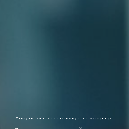
ŽIVLJENJSKA ZAVAROVANJA ZA PODJETJA