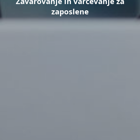
Zavarovanje in varčevanje za
zaposlene