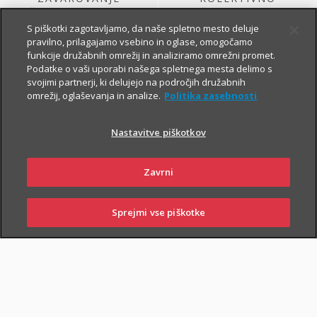
ŽIVLJENJA, KI GA
ŽIVLJENJSKO
SKLENE PODJETJE
ZAVAROVANJE
S piškotki zagotavljamo, da naše spletno mesto deluje
pravilno, prilagajamo vsebino in oglase, omogočamo
funkcije družabnih omrežij in analiziramo omrežni promet.
Podatke o vaši uporabi našega spletnega mesta delimo s
svojimi partnerji, ki delujejo na področjih družabnih
omrežij, oglaševanja in analize.
Politika zasebnosti
Nastavitve piškotkov
ŽIVLJENJSKO
KOLEKTIVNO
Zavrni
ZAVAROVANJE
PROSTOVOLJNO
VARNOST USPEŠNIH
POKOJNINSKO
ZA PODJETJA
ZAVAROVANJE
Sprejmi vse piškotke
PRIJAVITE ŠKODO
PIŠITE NAM
01 2864 000
POSLOVALNICE