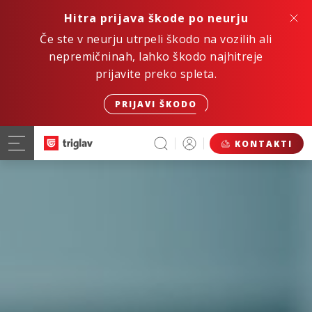
Hitra prijava škode po neurju
Če ste v neurju utrpeli škodo na vozilih ali
nepremičninah, lahko škodo najhitreje
prijavite preko spleta.
PRIJAVI ŠKODO
KONTAKTI