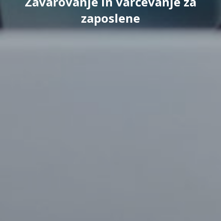
Zavarovanje in varčevanje za
zaposlene