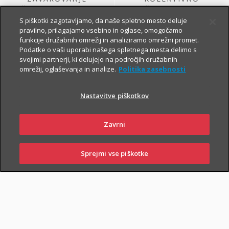
ŽIVLJENJA, KI GA
ŽIVLJENJSKO
SKLENE PODJETJE
ZAVAROVANJE
S piškotki zagotavljamo, da naše spletno mesto deluje
pravilno, prilagajamo vsebino in oglase, omogočamo
funkcije družabnih omrežij in analiziramo omrežni promet.
Podatke o vaši uporabi našega spletnega mesta delimo s
svojimi partnerji, ki delujejo na področjih družabnih
omrežij, oglaševanja in analize.
Politika zasebnosti
Nastavitve piškotkov
ŽIVLJENJSKO
KOLEKTIVNO
Zavrni
ZAVAROVANJE
PROSTOVOLJNO
VARNOST USPEŠNIH
POKOJNINSKO
ZA PODJETJA
ZAVAROVANJE
Sprejmi vse piškotke
PRIJAVITE ŠKODO
PIŠITE NAM
01 2864 000
POSLOVALNICE