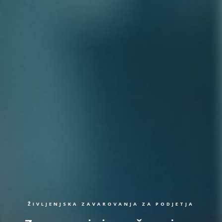
ŽIVLJENJSKA ZAVAROVANJA ZA PODJETJA