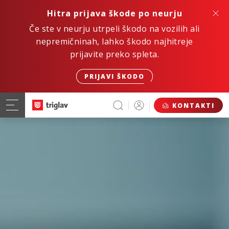
Hitra prijava škode po neurju
Če ste v neurju utrpeli škodo na vozilih ali
nepremičninah, lahko škodo najhitreje
prijavite preko spleta.
PRIJAVI ŠKODO
KONTAKTI