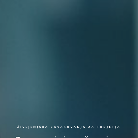
ŽIVLJENJSKA ZAVAROVANJA ZA PODJETJA