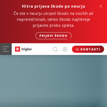
Hitra prijava škode po neurju
Če ste v neurju utrpeli škodo na vozilih ali
nepremičninah, lahko škodo najhitreje
prijavite preko spleta.
PRIJAVI ŠKODO
KONTAKTI