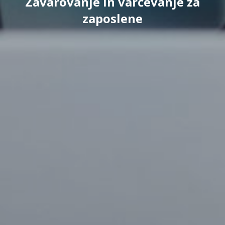
Zavarovanje in varčevanje za
zaposlene