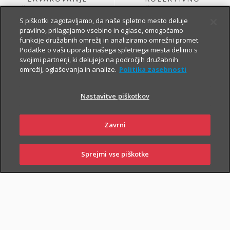
ŽIVLJENJA, KI GA
ŽIVLJENJSKO
SKLENE PODJETJE
ZAVAROVANJE
S piškotki zagotavljamo, da naše spletno mesto deluje
pravilno, prilagajamo vsebino in oglase, omogočamo
funkcije družabnih omrežij in analiziramo omrežni promet.
Podatke o vaši uporabi našega spletnega mesta delimo s
svojimi partnerji, ki delujejo na področjih družabnih
omrežij, oglaševanja in analize.
Politika zasebnosti
Nastavitve piškotkov
ŽIVLJENJSKO
KOLEKTIVNO
Zavrni
ZAVAROVANJE
PROSTOVOLJNO
VARNOST USPEŠNIH
POKOJNINSKO
ZA PODJETJA
ZAVAROVANJE
Sprejmi vse piškotke
PRIJAVITE ŠKODO
PIŠITE NAM
01 2864 000
POSLOVALNICE