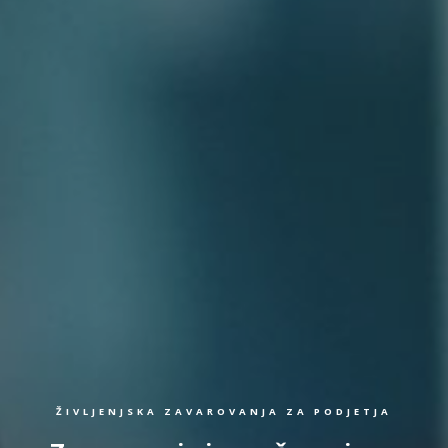
ŽIVLJENJSKA ZAVAROVANJA ZA PODJETJA