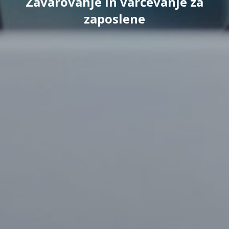
Zavarovanje in varčevanje za
zaposlene