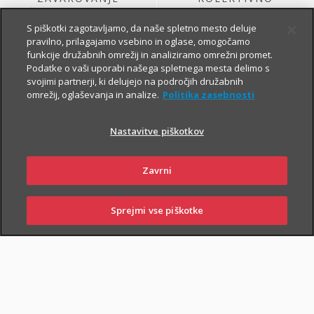
ŽIVLJENJA, KI GA
ŽIVLJENJSKO
SKLENE PODJETJE
ZAVAROVANJE
S piškotki zagotavljamo, da naše spletno mesto deluje
pravilno, prilagajamo vsebino in oglase, omogočamo
funkcije družabnih omrežij in analiziramo omrežni promet.
Podatke o vaši uporabi našega spletnega mesta delimo s
svojimi partnerji, ki delujejo na področjih družabnih
omrežij, oglaševanja in analize.
Politika zasebnosti
Nastavitve piškotkov
ŽIVLJENJSKO
KOLEKTIVNO
Zavrni
ZAVAROVANJE
PROSTOVOLJNO
VARNOST USPEŠNIH
POKOJNINSKO
ZA PODJETJA
ZAVAROVANJE
Sprejmi vse piškotke
PRIJAVITE ŠKODO
PIŠITE NAM
01 2864 000
POSLOVALNICE