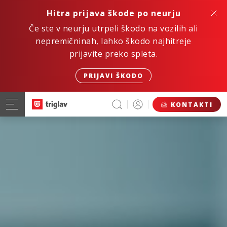
Hitra prijava škode po neurju
Če ste v neurju utrpeli škodo na vozilih ali
nepremičninah, lahko škodo najhitreje
prijavite preko spleta.
PRIJAVI ŠKODO
KONTAKTI