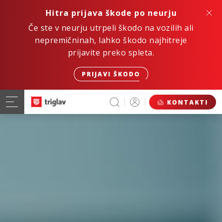
Hitra prijava škode po neurju
Če ste v neurju utrpeli škodo na vozilih ali
nepremičninah, lahko škodo najhitreje
prijavite preko spleta.
PRIJAVI ŠKODO
KONTAKTI