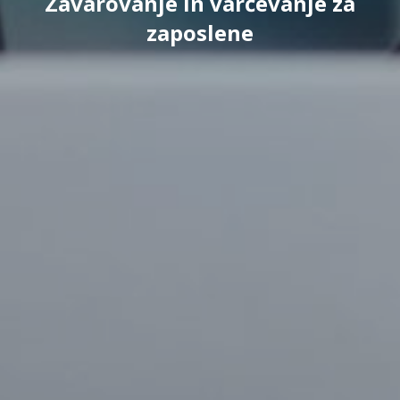
Zavarovanje in varčevanje za
zaposlene