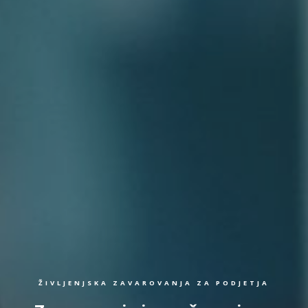
ŽIVLJENJSKA ZAVAROVANJA ZA PODJETJA