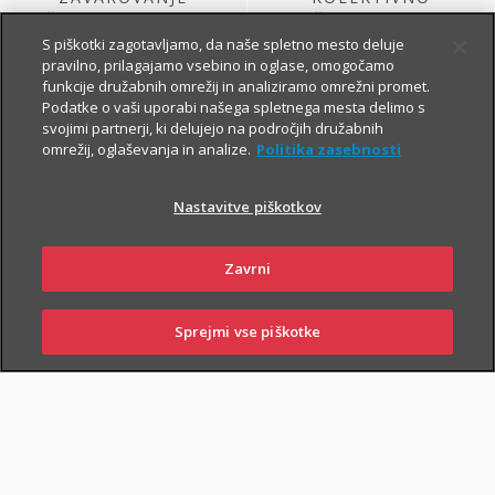
ŽIVLJENJA, KI GA
ŽIVLJENJSKO
SKLENE PODJETJE
ZAVAROVANJE
S piškotki zagotavljamo, da naše spletno mesto deluje
pravilno, prilagajamo vsebino in oglase, omogočamo
funkcije družabnih omrežij in analiziramo omrežni promet.
Podatke o vaši uporabi našega spletnega mesta delimo s
svojimi partnerji, ki delujejo na področjih družabnih
omrežij, oglaševanja in analize.
Politika zasebnosti
Nastavitve piškotkov
ŽIVLJENJSKO
KOLEKTIVNO
Zavrni
ZAVAROVANJE
PROSTOVOLJNO
VARNOST USPEŠNIH
POKOJNINSKO
ZA PODJETJA
ZAVAROVANJE
Sprejmi vse piškotke
PRIJAVITE ŠKODO
PIŠITE NAM
01 2864 000
POSLOVALNICE