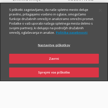
ŽIVLJENJA, KI GA
ŽIVLJENJSKO
SKLENE PODJETJE
ZAVAROVANJE
S piškotki zagotavljamo, da naše spletno mesto deluje
pravilno, prilagajamo vsebino in oglase, omogočamo
funkcije družabnih omrežij in analiziramo omrežni promet.
Podatke o vaši uporabi našega spletnega mesta delimo s
svojimi partnerji, ki delujejo na področjih družabnih
omrežij, oglaševanja in analize.
Politika zasebnosti
Nastavitve piškotkov
ŽIVLJENJSKO
KOLEKTIVNO
Zavrni
ZAVAROVANJE
PROSTOVOLJNO
VARNOST USPEŠNIH
POKOJNINSKO
ZA PODJETJA
ZAVAROVANJE
Sprejmi vse piškotke
PRIJAVITE ŠKODO
PIŠITE NAM
01 2864 000
POSLOVALNICE