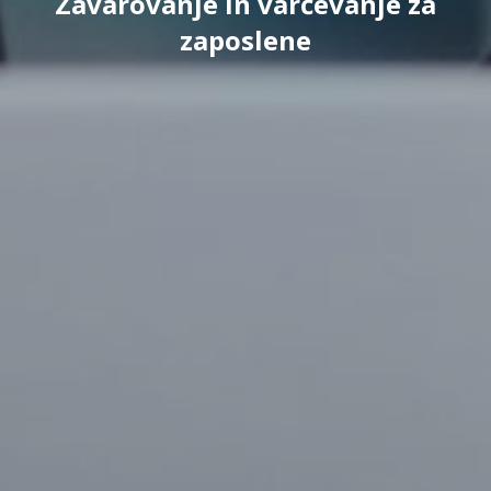
Zavarovanje in varčevanje za
zaposlene