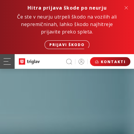
Hitra prijava škode po neurju
Če ste v neurju utrpeli škodo na vozilih ali
nepremičninah, lahko škodo najhitreje
prijavite preko spleta.
PRIJAVI ŠKODO
KONTAKTI