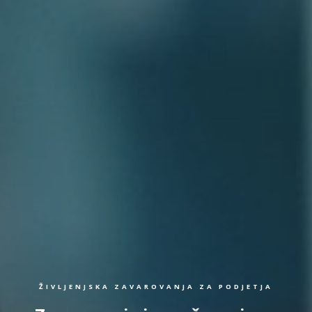
ŽIVLJENJSKA ZAVAROVANJA ZA PODJETJA