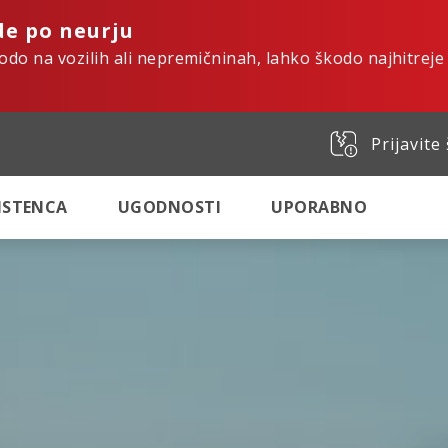
de po neurju
kodo na vozilih ali nepremičninah, lahko škodo najhitreje
Prijavite
SISTENCA
UGODNOSTI
UPORABNO