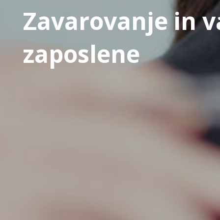
Zavarovanje in v
zaposlene