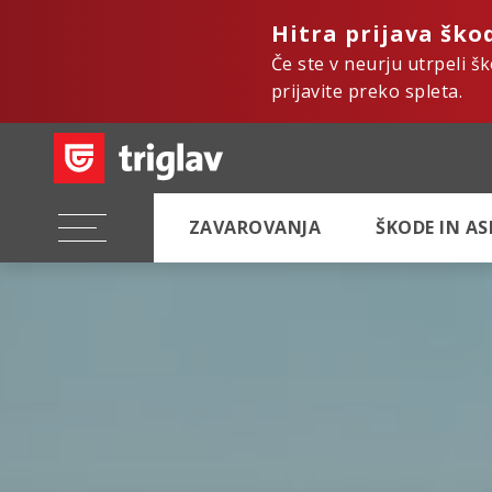
Hitra prijava ško
Če ste v neurju utrpeli š
prijavite preko spleta.
ZAVAROVANJA
ŠKODE IN A