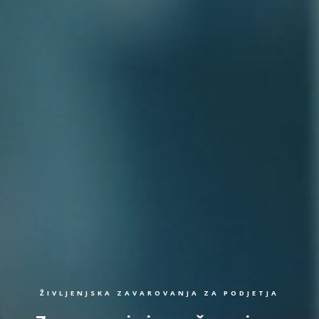
ŽIVLJENJSKA ZAVAROVANJA ZA PODJETJA