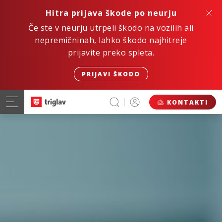
Hitra prijava škode po neurju
Če ste v neurju utrpeli škodo na vozilih ali
nepremičninah, lahko škodo najhitreje
prijavite preko spleta.
PRIJAVI ŠKODO
KONTAKTI