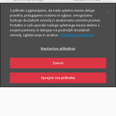
ŽIVLJENJA, KI GA
ŽIVLJENJSKO
SKLENE PODJETJE
ZAVAROVANJE
S piškotki zagotavljamo, da naše spletno mesto deluje
pravilno, prilagajamo vsebino in oglase, omogočamo
funkcije družabnih omrežij in analiziramo omrežni promet.
Podatke o vaši uporabi našega spletnega mesta delimo s
svojimi partnerji, ki delujejo na področjih družabnih
omrežij, oglaševanja in analize.
Politika zasebnosti
Nastavitve piškotkov
ŽIVLJENJSKO
KOLEKTIVNO
Zavrni
ZAVAROVANJE
PROSTOVOLJNO
VARNOST USPEŠNIH
POKOJNINSKO
ZA PODJETJA
ZAVAROVANJE
Sprejmi vse piškotke
PRIJAVITE ŠKODO
PIŠITE NAM
01 2864 000
POSLOVALNICE