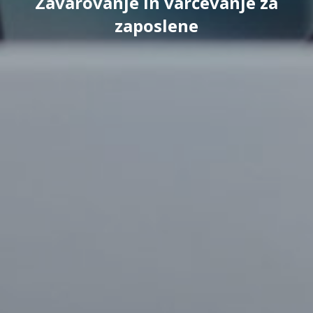
Zavarovanje in varčevanje za
zaposlene