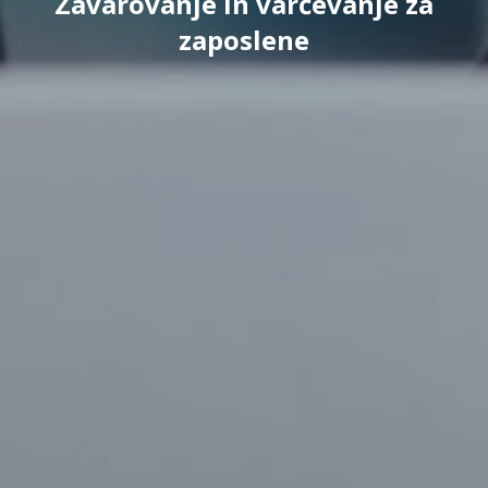
Zavarovanje in varčevanje za
zaposlene