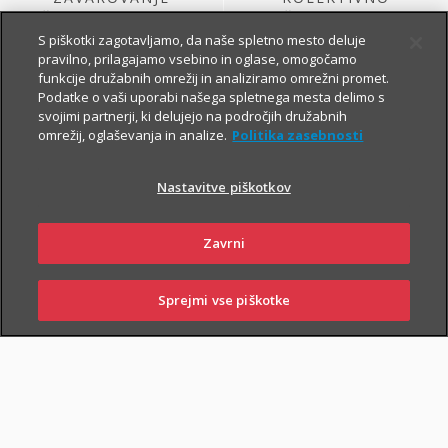
ŽIVLJENJA, KI GA
ŽIVLJENJSKO
SKLENE PODJETJE
ZAVAROVANJE
S piškotki zagotavljamo, da naše spletno mesto deluje
pravilno, prilagajamo vsebino in oglase, omogočamo
funkcije družabnih omrežij in analiziramo omrežni promet.
Podatke o vaši uporabi našega spletnega mesta delimo s
svojimi partnerji, ki delujejo na področjih družabnih
omrežij, oglaševanja in analize.
Politika zasebnosti
Nastavitve piškotkov
ŽIVLJENJSKO
KOLEKTIVNO
Zavrni
ZAVAROVANJE
PROSTOVOLJNO
VARNOST USPEŠNIH
POKOJNINSKO
ZA PODJETJA
ZAVAROVANJE
Sprejmi vse piškotke
PRIJAVITE ŠKODO
PIŠITE NAM
01 2864 000
POSLOVALNICE