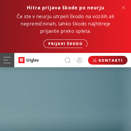
Hitra prijava škode po neurju
Če ste v neurju utrpeli škodo na vozilih ali
nepremičninah, lahko škodo najhitreje
prijavite preko spleta.
PRIJAVI ŠKODO
KONTAKTI