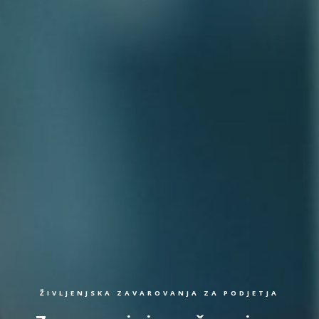
ŽIVLJENJSKA ZAVAROVANJA ZA PODJETJA