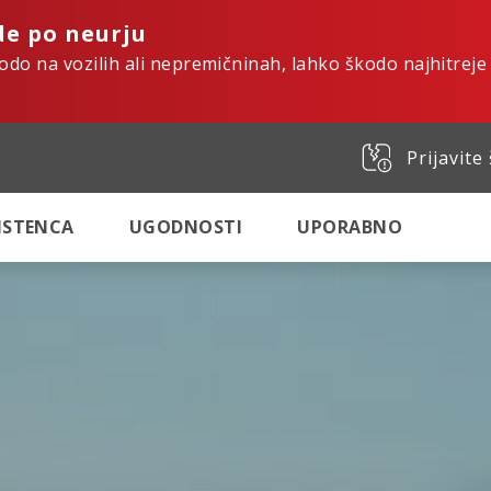
de po neurju
kodo na vozilih ali nepremičninah, lahko škodo najhitreje
Prijavite
SISTENCA
UGODNOSTI
UPORABNO