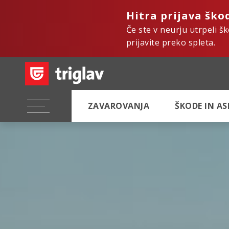
Hitra prijava ško
Če ste v neurju utrpeli š
prijavite preko spleta.
ZAVAROVANJA
ŠKODE IN A