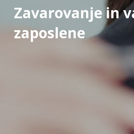
Zavarovanje in v
zaposlene