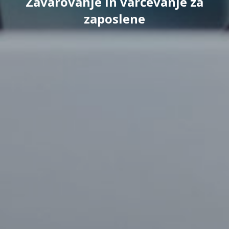
Zavarovanje in varčevanje za
zaposlene