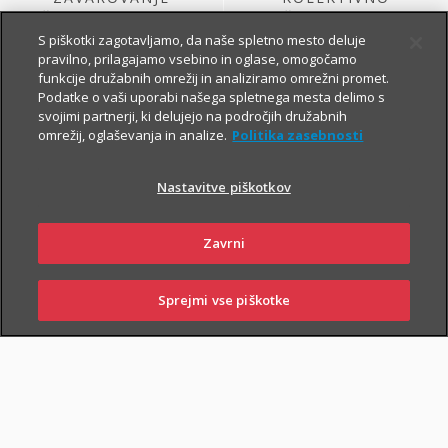
ŽIVLJENJA, KI GA
ŽIVLJENJSKO
SKLENE PODJETJE
ZAVAROVANJE
S piškotki zagotavljamo, da naše spletno mesto deluje
pravilno, prilagajamo vsebino in oglase, omogočamo
funkcije družabnih omrežij in analiziramo omrežni promet.
Podatke o vaši uporabi našega spletnega mesta delimo s
svojimi partnerji, ki delujejo na področjih družabnih
omrežij, oglaševanja in analize.
Politika zasebnosti
Nastavitve piškotkov
ŽIVLJENJSKO
KOLEKTIVNO
Zavrni
ZAVAROVANJE
PROSTOVOLJNO
VARNOST USPEŠNIH
POKOJNINSKO
ZA PODJETJA
ZAVAROVANJE
Sprejmi vse piškotke
PRIJAVITE ŠKODO
PIŠITE NAM
01 2864 000
POSLOVALNICE