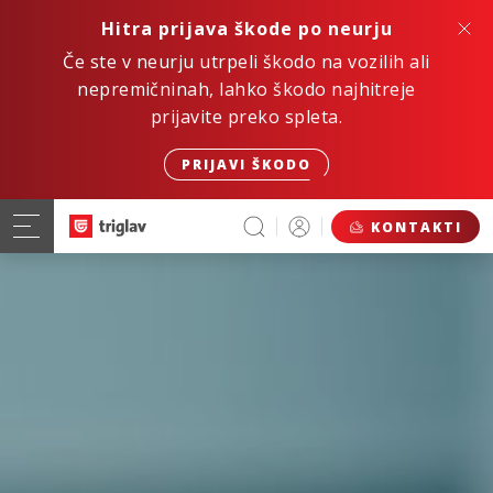
Hitra prijava škode po neurju
Če ste v neurju utrpeli škodo na vozilih ali
nepremičninah, lahko škodo najhitreje
prijavite preko spleta.
PRIJAVI ŠKODO
KONTAKTI