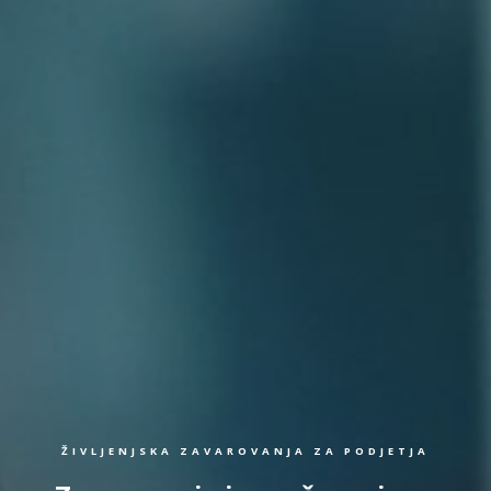
ŽIVLJENJSKA ZAVAROVANJA ZA PODJETJA