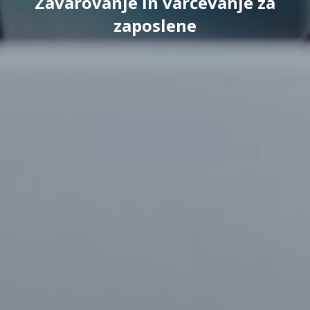
Zavarovanje in varčevanje za
zaposlene