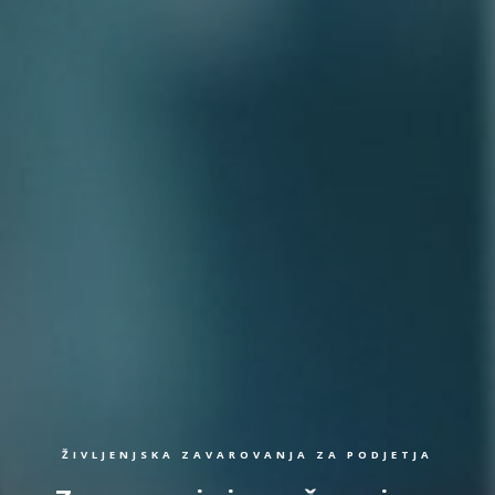
ŽIVLJENJSKA ZAVAROVANJA ZA PODJETJA