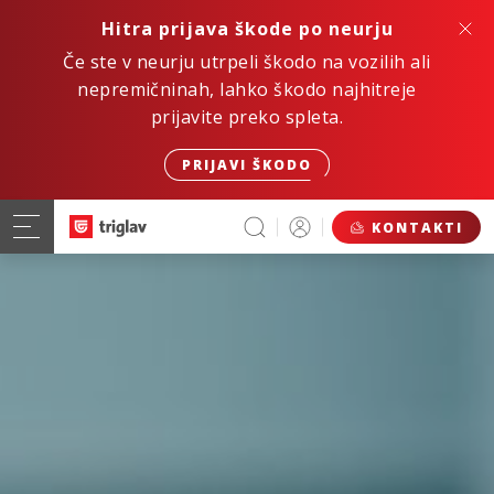
Hitra prijava škode po neurju
Če ste v neurju utrpeli škodo na vozilih ali
nepremičninah, lahko škodo najhitreje
prijavite preko spleta.
PRIJAVI ŠKODO
KONTAKTI