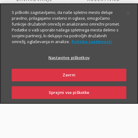
ŽIVLJENJA, KI GA
ŽIVLJENJSKO
SKLENE PODJETJE
ZAVAROVANJE
S piškotki zagotavljamo, da naše spletno mesto deluje
pravilno, prilagajamo vsebino in oglase, omogočamo
funkcije družabnih omrežij in analiziramo omrežni promet.
Podatke o vaši uporabi našega spletnega mesta delimo s
svojimi partnerji, ki delujejo na področjih družabnih
omrežij, oglaševanja in analize.
Politika zasebnosti
Nastavitve piškotkov
ŽIVLJENJSKO
KOLEKTIVNO
Zavrni
ZAVAROVANJE
PROSTOVOLJNO
VARNOST USPEŠNIH
POKOJNINSKO
ZA PODJETJA
ZAVAROVANJE
Sprejmi vse piškotke
PRIJAVITE ŠKODO
PIŠITE NAM
01 2864 000
POSLOVALNICE