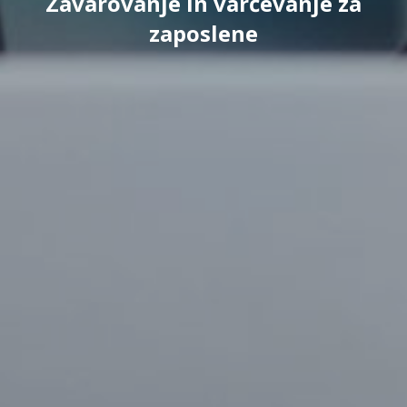
Zavarovanje in varčevanje za
zaposlene