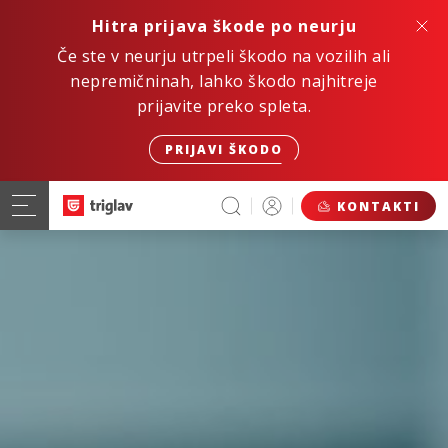
Hitra prijava škode po neurju
Če ste v neurju utrpeli škodo na vozilih ali
nepremičninah, lahko škodo najhitreje
prijavite preko spleta.
PRIJAVI ŠKODO
KONTAKTI