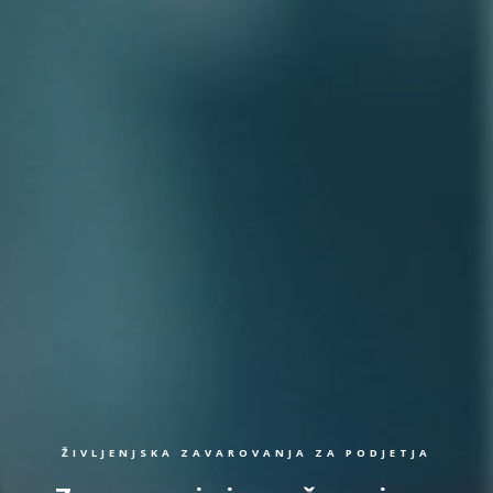
ŽIVLJENJSKA ZAVAROVANJA ZA PODJETJA