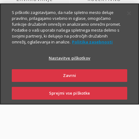
ŽIVLJENJA, KI GA
ŽIVLJENJSKO
SKLENE PODJETJE
ZAVAROVANJE
S piškotki zagotavljamo, da naše spletno mesto deluje
pravilno, prilagajamo vsebino in oglase, omogočamo
funkcije družabnih omrežij in analiziramo omrežni promet.
Podatke o vaši uporabi našega spletnega mesta delimo s
svojimi partnerji, ki delujejo na področjih družabnih
omrežij, oglaševanja in analize.
Politika zasebnosti
Nastavitve piškotkov
ŽIVLJENJSKO
KOLEKTIVNO
Zavrni
ZAVAROVANJE
PROSTOVOLJNO
VARNOST USPEŠNIH
POKOJNINSKO
ZA PODJETJA
ZAVAROVANJE
Sprejmi vse piškotke
PRIJAVITE ŠKODO
PIŠITE NAM
01 2864 000
POSLOVALNICE