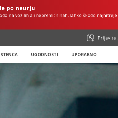
de po neurju
kodo na vozilih ali nepremičninah, lahko škodo najhitreje
Prijavite
SISTENCA
UGODNOSTI
UPORABNO