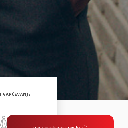
N VARČEVANJE
Tria, virtualna asistentka