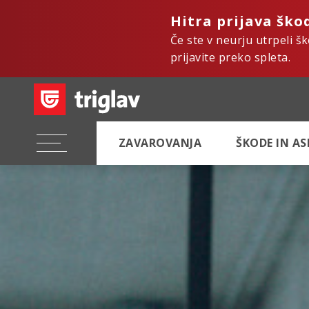
Hitra prijava ško
Če ste v neurju utrpeli š
prijavite preko spleta.
ZAVAROVANJA
ŠKODE IN A