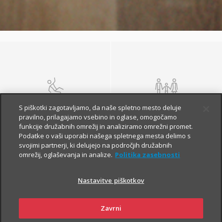
NEZGODA
ŽIVLJENJE IN
S piškotki zagotavljamo, da naše spletno mesto deluje
POKOJNINA
pravilno, prilagajamo vsebino in oglase, omogočamo
funkcije družabnih omrežij in analiziramo omrežni promet.
Podatke o vaši uporabi našega spletnega mesta delimo s
svojimi partnerji, ki delujejo na področjih družabnih
omrežij, oglaševanja in analize.
Politika zasebnosti
Nastavitve piškotkov
Zavrni
ZDRAVJE
POTOVANJE V TUJINO