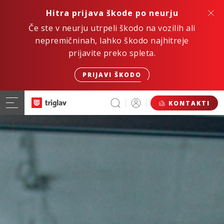
Hitra prijava škode po neurju
Če ste v neurju utrpeli škodo na vozilih ali
nepremičninah, lahko škodo najhitreje
prijavite preko spleta.
PRIJAVI ŠKODO
KONTAKTI