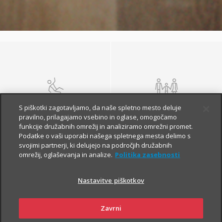
NEZGODA
ŽIVLJENJE IN
S piškotki zagotavljamo, da naše spletno mesto deluje
POKOJNINA
pravilno, prilagajamo vsebino in oglase, omogočamo
funkcije družabnih omrežij in analiziramo omrežni promet.
Podatke o vaši uporabi našega spletnega mesta delimo s
svojimi partnerji, ki delujejo na področjih družabnih
omrežij, oglaševanja in analize.
Politika zasebnosti
Nastavitve piškotkov
Zavrni
ZDRAVJE
POTOVANJE V TUJINO