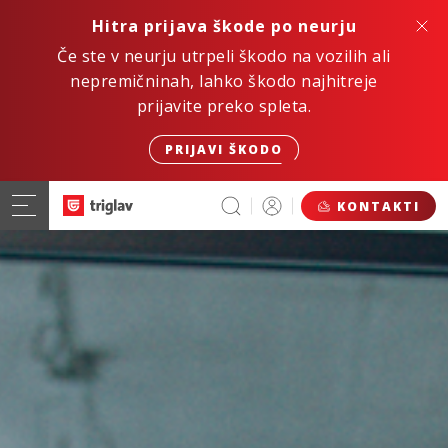
Hitra prijava škode po neurju
Če ste v neurju utrpeli škodo na vozilih ali
nepremičninah, lahko škodo najhitreje
prijavite preko spleta.
PRIJAVI ŠKODO
KONTAKTI