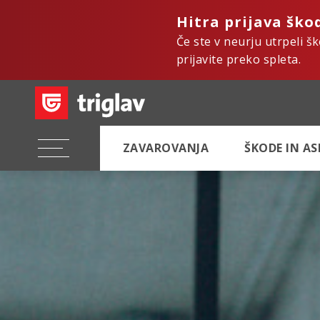
Hitra prijava ško
Če ste v neurju utrpeli š
prijavite preko spleta.
ZAVAROVANJA
ŠKODE IN A