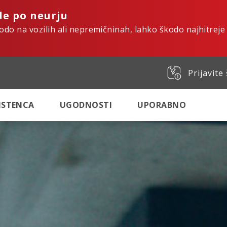
de po neurju
kodo na vozilih ali nepremičninah, lahko škodo najhitreje
Prijavite
SISTENCA
UGODNOSTI
UPORABNO