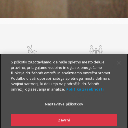
NEZGODA
ŽIVLJENJE IN
S piškotki zagotavljamo, da naše spletno mesto deluje
POKOJNINA
pravilno, prilagajamo vsebino in oglase, omogočamo
funkcije družabnih omrežij in analiziramo omrežni promet.
Podatke o vaši uporabi našega spletnega mesta delimo s
svojimi partnerji, ki delujejo na področjih družabnih
omrežij, oglaševanja in analize.
Politika zasebnosti
Nastavitve piškotkov
Zavrni
ZDRAVJE
POTOVANJE V TUJINO