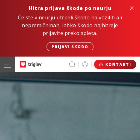
Hitra prijava škode po neurju
Če ste v neurju utrpeli škodo na vozilih ali
nepremičninah, lahko škodo najhitreje
prijavite preko spleta.
PRIJAVI ŠKODO
KONTAKTI