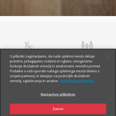
NEZGODA
ŽIVLJENJE IN
S piškotki zagotavljamo, da naše spletno mesto deluje
POKOJNINA
pravilno, prilagajamo vsebino in oglase, omogočamo
funkcije družabnih omrežij in analiziramo omrežni promet.
Podatke o vaši uporabi našega spletnega mesta delimo s
svojimi partnerji, ki delujejo na področjih družabnih
omrežij, oglaševanja in analize.
Politika zasebnosti
Nastavitve piškotkov
Zavrni
ZDRAVJE
POTOVANJE V TUJINO