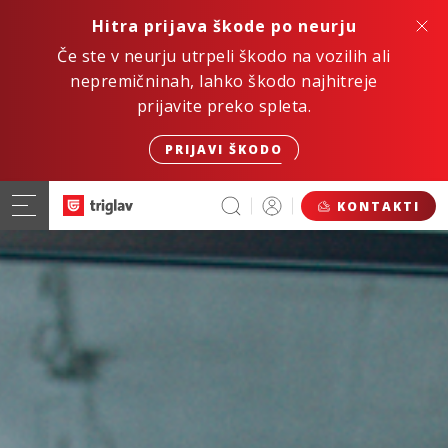
Hitra prijava škode po neurju
Če ste v neurju utrpeli škodo na vozilih ali
nepremičninah, lahko škodo najhitreje
prijavite preko spleta.
PRIJAVI ŠKODO
KONTAKTI