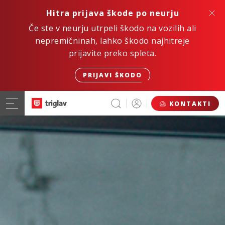
Hitra prijava škode po neurju
Če ste v neurju utrpeli škodo na vozilih ali
nepremičninah, lahko škodo najhitreje
prijavite preko spleta.
PRIJAVI ŠKODO
KONTAKTI