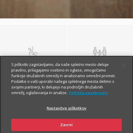
NEZGODA
ŽIVLJENJE IN
S piškotki zagotavljamo, da naše spletno mesto deluje
POKOJNINA
pravilno, prilagajamo vsebino in oglase, omogočamo
funkcije družabnih omrežij in analiziramo omrežni promet.
Podatke o vaši uporabi našega spletnega mesta delimo s
svojimi partnerji, ki delujejo na področjih družabnih
omrežij, oglaševanja in analize.
Politika zasebnosti
Nastavitve piškotkov
Zavrni
ZDRAVJE
POTOVANJE V TUJINO