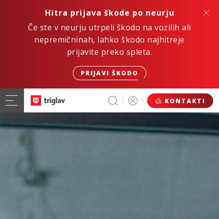
Hitra prijava škode po neurju
Če ste v neurju utrpeli škodo na vozilih ali
nepremičninah, lahko škodo najhitreje
prijavite preko spleta.
PRIJAVI ŠKODO
KONTAKTI