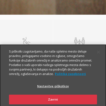
NEZGODA
ŽIVLJENJE IN
S piškotki zagotavljamo, da naše spletno mesto deluje
POKOJNINA
pravilno, prilagajamo vsebino in oglase, omogočamo
funkcije družabnih omrežij in analiziramo omrežni promet.
Podatke o vaši uporabi našega spletnega mesta delimo s
svojimi partnerji, ki delujejo na področjih družabnih
omrežij, oglaševanja in analize.
Politika zasebnosti
Nastavitve piškotkov
Zavrni
ZDRAVJE
POTOVANJE V TUJINO