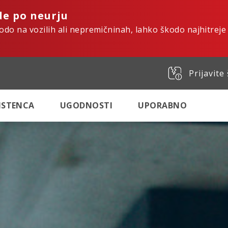
de po neurju
kodo na vozilih ali nepremičninah, lahko škodo najhitreje
Prijavite
SISTENCA
UGODNOSTI
UPORABNO