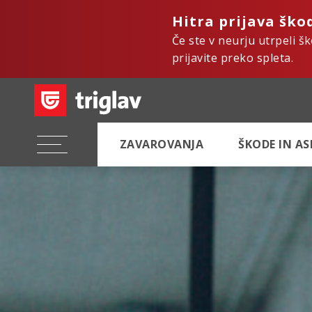
Hitra prijava ško
Če ste v neurju utrpeli š
prijavite preko spleta.
ZAVAROVANJA
ŠKODE IN A