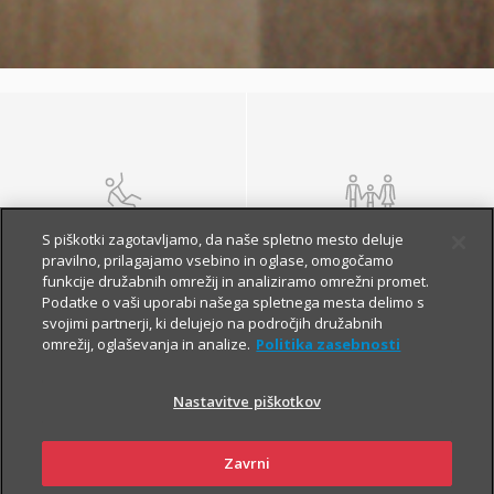
NEZGODA
ŽIVLJENJE IN
S piškotki zagotavljamo, da naše spletno mesto deluje
POKOJNINA
pravilno, prilagajamo vsebino in oglase, omogočamo
funkcije družabnih omrežij in analiziramo omrežni promet.
Podatke o vaši uporabi našega spletnega mesta delimo s
svojimi partnerji, ki delujejo na področjih družabnih
omrežij, oglaševanja in analize.
Politika zasebnosti
Nastavitve piškotkov
Zavrni
ZDRAVJE
POTOVANJE V TUJINO