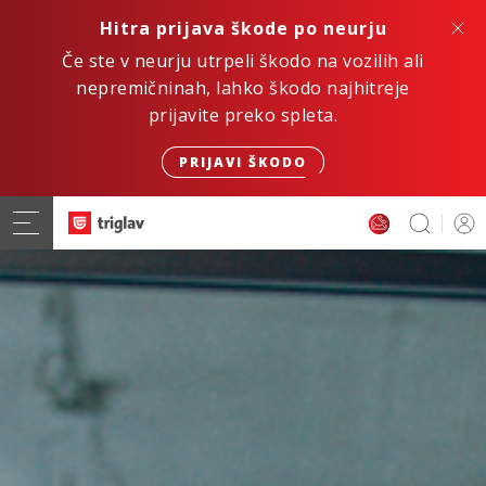
Hitra prijava škode po neurju
Če ste v neurju utrpeli škodo na vozilih ali
nepremičninah, lahko škodo najhitreje
prijavite preko spleta.
PRIJAVI ŠKODO