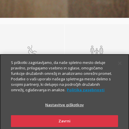
NEZGODA
ŽIVLJENJE IN
S piškotki zagotavljamo, da naše spletno mesto deluje
POKOJNINA
pravilno, prilagajamo vsebino in oglase, omogočamo
funkcije družabnih omrežij in analiziramo omrežni promet.
Podatke o vaši uporabi našega spletnega mesta delimo s
svojimi partnerji, ki delujejo na področjih družabnih
omrežij, oglaševanja in analize.
Politika zasebnosti
Nastavitve piškotkov
Zavrni
ZDRAVJE
POTOVANJE V TUJINO