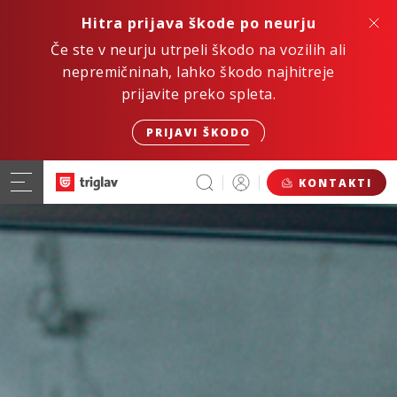
Hitra prijava škode po neurju
Če ste v neurju utrpeli škodo na vozilih ali
nepremičninah, lahko škodo najhitreje
prijavite preko spleta.
PRIJAVI ŠKODO
KONTAKTI