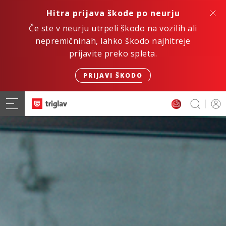
Hitra prijava škode po neurju
Če ste v neurju utrpeli škodo na vozilih ali
nepremičninah, lahko škodo najhitreje
prijavite preko spleta.
PRIJAVI ŠKODO