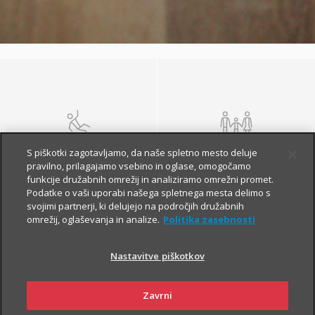
NEZGODA
ŽIVLJENJE IN
S piškotki zagotavljamo, da naše spletno mesto deluje
POKOJNINA
pravilno, prilagajamo vsebino in oglase, omogočamo
funkcije družabnih omrežij in analiziramo omrežni promet.
Podatke o vaši uporabi našega spletnega mesta delimo s
svojimi partnerji, ki delujejo na področjih družabnih
omrežij, oglaševanja in analize.
Politika zasebnosti
Nastavitve piškotkov
Zavrni
ZDRAVJE
POTOVANJE V TUJINO