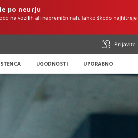
de po neurju
kodo na vozilih ali nepremičninah, lahko škodo najhitreje
Prijavite
SISTENCA
UGODNOSTI
UPORABNO