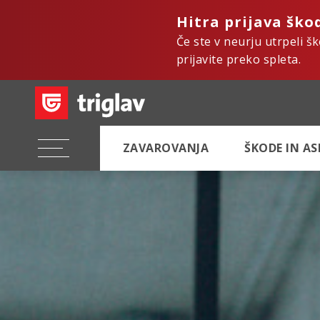
Hitra prijava ško
Če ste v neurju utrpeli š
prijavite preko spleta.
ZAVAROVANJA
ŠKODE IN A