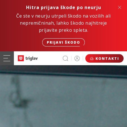
Hitra prijava škode po neurju
Če ste v neurju utrpeli škodo na vozilih ali
nepremičninah, lahko škodo najhitreje
prijavite preko spleta.
PRIJAVI ŠKODO
KONTAKTI