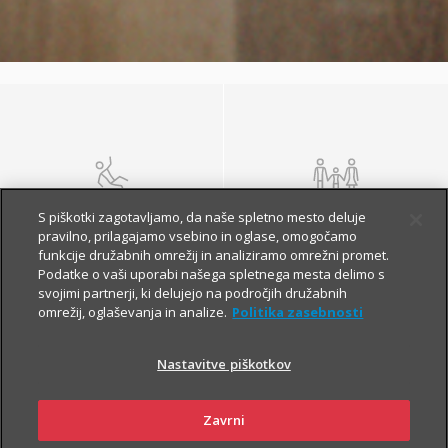
NEZGODA
ŽIVLJENJE IN
S piškotki zagotavljamo, da naše spletno mesto deluje
POKOJNINA
pravilno, prilagajamo vsebino in oglase, omogočamo
funkcije družabnih omrežij in analiziramo omrežni promet.
Podatke o vaši uporabi našega spletnega mesta delimo s
svojimi partnerji, ki delujejo na področjih družabnih
omrežij, oglaševanja in analize.
Politika zasebnosti
Nastavitve piškotkov
Zavrni
ZDRAVJE
POTOVANJE V TUJINO