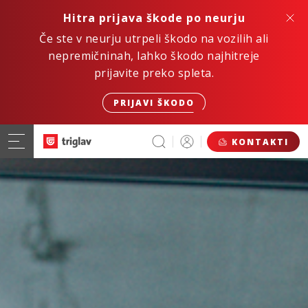
Hitra prijava škode po neurju
Če ste v neurju utrpeli škodo na vozilih ali
nepremičninah, lahko škodo najhitreje
prijavite preko spleta.
PRIJAVI ŠKODO
KONTAKTI