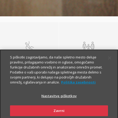
NEZGODA
ŽIVLJENJE IN
S piškotki zagotavljamo, da naše spletno mesto deluje
POKOJNINA
pravilno, prilagajamo vsebino in oglase, omogočamo
funkcije družabnih omrežij in analiziramo omrežni promet.
Podatke o vaši uporabi našega spletnega mesta delimo s
svojimi partnerji, ki delujejo na področjih družabnih
omrežij, oglaševanja in analize.
Politika zasebnosti
Nastavitve piškotkov
Zavrni
ZDRAVJE
POTOVANJE V TUJINO