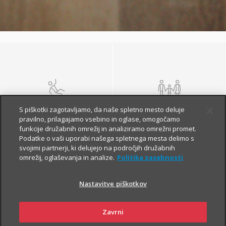
NEZGODA
ŽIVLJENJE IN
S piškotki zagotavljamo, da naše spletno mesto deluje
POKOJNINA
pravilno, prilagajamo vsebino in oglase, omogočamo
funkcije družabnih omrežij in analiziramo omrežni promet.
Podatke o vaši uporabi našega spletnega mesta delimo s
svojimi partnerji, ki delujejo na področjih družabnih
omrežij, oglaševanja in analize.
Politika zasebnosti
Nastavitve piškotkov
Zavrni
ZDRAVJE
POTOVANJE V TUJINO