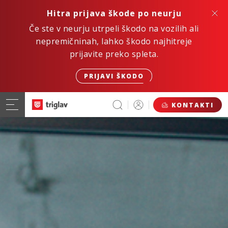
Hitra prijava škode po neurju
Če ste v neurju utrpeli škodo na vozilih ali
nepremičninah, lahko škodo najhitreje
prijavite preko spleta.
PRIJAVI ŠKODO
KONTAKTI