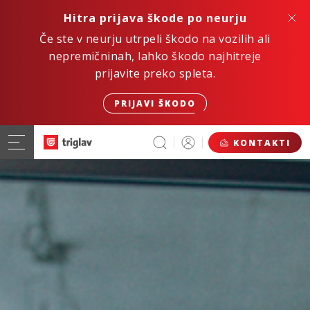
Hitra prijava škode po neurju
Če ste v neurju utrpeli škodo na vozilih ali
nepremičninah, lahko škodo najhitreje
prijavite preko spleta.
PRIJAVI ŠKODO
KONTAKTI