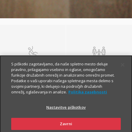
NEZGODA
ŽIVLJENJE IN
S piškotki zagotavljamo, da naše spletno mesto deluje
POKOJNINA
pravilno, prilagajamo vsebino in oglase, omogočamo
funkcije družabnih omrežij in analiziramo omrežni promet.
Podatke o vaši uporabi našega spletnega mesta delimo s
svojimi partnerji, ki delujejo na področjih družabnih
omrežij, oglaševanja in analize.
Politika zasebnosti
Nastavitve piškotkov
Zavrni
ZDRAVJE
POTOVANJE V TUJINO