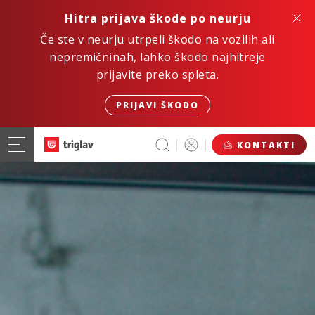
Hitra prijava škode po neurju
Če ste v neurju utrpeli škodo na vozilih ali
nepremičninah, lahko škodo najhitreje
prijavite preko spleta.
PRIJAVI ŠKODO
KONTAKTI