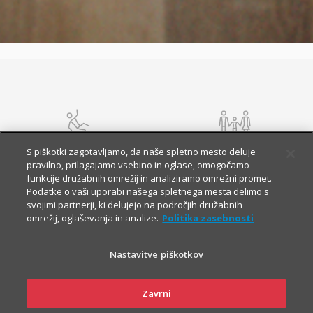
NEZGODA
ŽIVLJENJE IN
S piškotki zagotavljamo, da naše spletno mesto deluje
POKOJNINA
pravilno, prilagajamo vsebino in oglase, omogočamo
funkcije družabnih omrežij in analiziramo omrežni promet.
Podatke o vaši uporabi našega spletnega mesta delimo s
svojimi partnerji, ki delujejo na področjih družabnih
omrežij, oglaševanja in analize.
Politika zasebnosti
Nastavitve piškotkov
Zavrni
ZDRAVJE
POTOVANJE V TUJINO