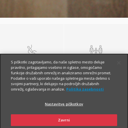
NEZGODA
ŽIVLJENJE IN
S piškotki zagotavljamo, da naše spletno mesto deluje
POKOJNINA
pravilno, prilagajamo vsebino in oglase, omogočamo
funkcije družabnih omrežij in analiziramo omrežni promet.
Podatke o vaši uporabi našega spletnega mesta delimo s
svojimi partnerji, ki delujejo na področjih družabnih
omrežij, oglaševanja in analize.
Politika zasebnosti
Nastavitve piškotkov
Zavrni
ZDRAVJE
POTOVANJE V TUJINO