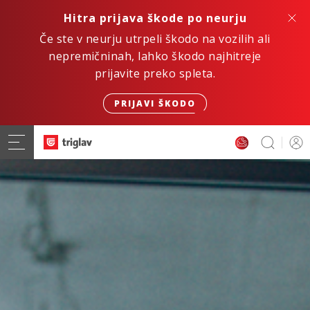
Hitra prijava škode po neurju
Če ste v neurju utrpeli škodo na vozilih ali
nepremičninah, lahko škodo najhitreje
prijavite preko spleta.
PRIJAVI ŠKODO