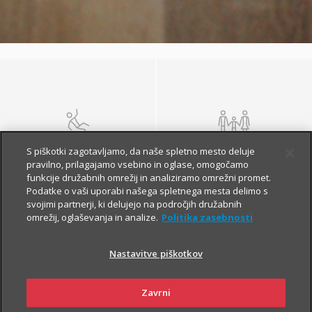
NEZGODA
ŽIVLJENJE IN
S piškotki zagotavljamo, da naše spletno mesto deluje
POKOJNINA
pravilno, prilagajamo vsebino in oglase, omogočamo
funkcije družabnih omrežij in analiziramo omrežni promet.
Podatke o vaši uporabi našega spletnega mesta delimo s
svojimi partnerji, ki delujejo na področjih družabnih
omrežij, oglaševanja in analize.
Politika zasebnosti
Nastavitve piškotkov
Zavrni
ZDRAVJE
POTOVANJE V TUJINO