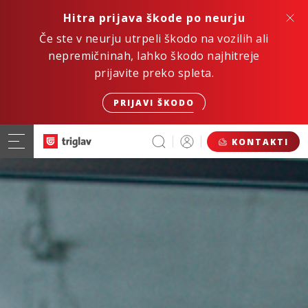
Hitra prijava škode po neurju
Če ste v neurju utrpeli škodo na vozilih ali
nepremičninah, lahko škodo najhitreje
prijavite preko spleta.
PRIJAVI ŠKODO
KONTAKTI