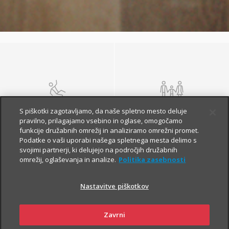
NEZGODA
ŽIVLJENJE IN
S piškotki zagotavljamo, da naše spletno mesto deluje
POKOJNINA
pravilno, prilagajamo vsebino in oglase, omogočamo
funkcije družabnih omrežij in analiziramo omrežni promet.
Podatke o vaši uporabi našega spletnega mesta delimo s
svojimi partnerji, ki delujejo na področjih družabnih
omrežij, oglaševanja in analize.
Politika zasebnosti
Nastavitve piškotkov
Zavrni
ZDRAVJE
POTOVANJE V TUJINO