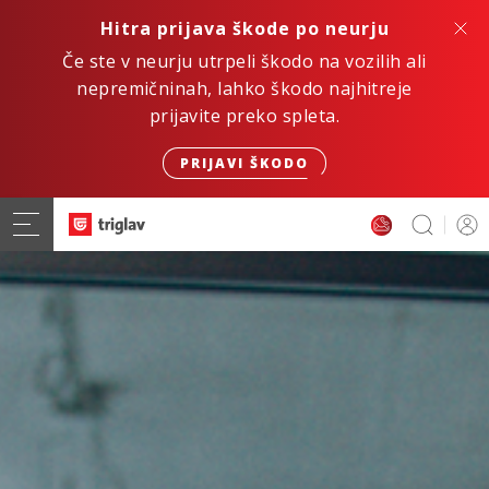
Hitra prijava škode po neurju
Če ste v neurju utrpeli škodo na vozilih ali
nepremičninah, lahko škodo najhitreje
prijavite preko spleta.
PRIJAVI ŠKODO