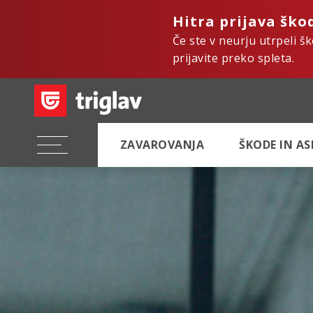
Hitra prijava ško
Če ste v neurju utrpeli š
prijavite preko spleta.
ZAVAROVANJA
ŠKODE IN A