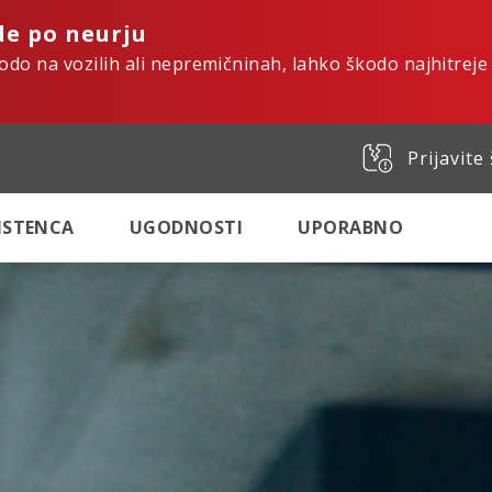
de po neurju
kodo na vozilih ali nepremičninah, lahko škodo najhitreje
Prijavite
SISTENCA
UGODNOSTI
UPORABNO