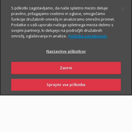
Prospekt krovnega sklada in Dokument s ključnimi informacijami
S piškotki zagotavljamo, da naše spletno mesto deluje
pravilno, prilagajamo vsebino in oglase, omogočamo
funkcije družabnih omrežij in analiziramo omrežni promet.
Podatke o vaši uporabi našega spletnega mesta delimo s
svojimi partnerji, ki delujejo na področjih družabnih
TRIGLAV
4.8.2026
omrežij, oglaševanja in analize.
Politika zasebnosti
OBVEZNIŠKI
Triglav
Nastavitve piškotkov
Investments
Zavrni
Sprejmi vse piškotke
Prospekt krovnega sklada in Dokument s ključnimi informacijami
SKLENI
PRIJAVI ŠKODO
ZASTOPNIKI
POSLOVALNICE
TRIGLAV TOP
4.8.2026
BRANDS
Triglav