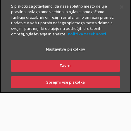
Prospekt krovnega sklada in Dokument s ključnimi informacijami
S piškotki zagotavljamo, da naše spletno mesto deluje
pravilno, prilagajamo vsebino in oglase, omogočamo
funkcije družabnih omrežij in analiziramo omrežni promet.
Podatke o vaši uporabi našega spletnega mesta delimo s
TRIGLAV
5.8.2026
svojimi partnerji, ki delujejo na področjih družabnih
omrežij, oglaševanja in analize.
Politika zasebnosti
OBVEZNIŠKI
Triglav
Nastavitve piškotkov
Investments
Zavrni
Prospekt krovnega sklada in Dokument s ključnimi informacijami
Sprejmi vse piškotke
SKLENI
PRIJAVI ŠKODO
ZASTOPNIKI
POSLOVALNICE
TRIGLAV TOP
5.8.2026
BRANDS
Triglav