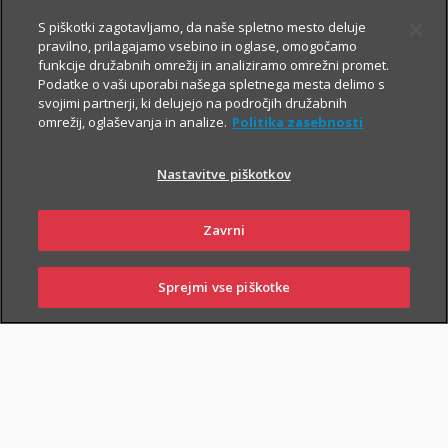
Prospekt krovnega sklada in Dokument s ključnimi informacijami
S piškotki zagotavljamo, da naše spletno mesto deluje
pravilno, prilagajamo vsebino in oglase, omogočamo
funkcije družabnih omrežij in analiziramo omrežni promet.
Podatke o vaši uporabi našega spletnega mesta delimo s
svojimi partnerji, ki delujejo na področjih družabnih
TRIGLAV
4.8.2026
omrežij, oglaševanja in analize.
Politika zasebnosti
OBVEZNIŠKI
Triglav
Nastavitve piškotkov
Investments
Zavrni
Sprejmi vse piškotke
Prospekt krovnega sklada in Dokument s ključnimi informacijami
SKLENI
PRIJAVI ŠKODO
ZASTOPNIKI
POSLOVALNICE
TRIGLAV TOP
4.8.2026
BRANDS
Triglav