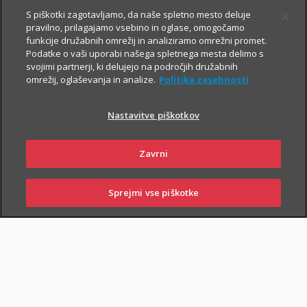
Prospekt krovnega sklada in Dokument s ključnimi informacijami
S piškotki zagotavljamo, da naše spletno mesto deluje
pravilno, prilagajamo vsebino in oglase, omogočamo
funkcije družabnih omrežij in analiziramo omrežni promet.
Podatke o vaši uporabi našega spletnega mesta delimo s
TRIGLAV
6.8.2026
svojimi partnerji, ki delujejo na področjih družabnih
omrežij, oglaševanja in analize.
Politika zasebnosti
OBVEZNIŠKI
Triglav
Nastavitve piškotkov
Investments
Zavrni
Prospekt krovnega sklada in Dokument s ključnimi informacijami
Sprejmi vse piškotke
SKLENI
PRIJAVI ŠKODO
ZASTOPNIKI
POSLOVALNICE
TRIGLAV TOP
6.8.2026
BRANDS
Triglav