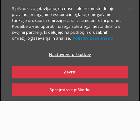
Prospekt krovnega sklada in Dokument s ključnimi informacijami
S piškotki zagotavljamo, da naše spletno mesto deluje
pravilno, prilagajamo vsebino in oglase, omogočamo
funkcije družabnih omrežij in analiziramo omrežni promet.
Podatke o vaši uporabi našega spletnega mesta delimo s
svojimi partnerji, ki delujejo na področjih družabnih
TRIGLAV
4.8.2026
omrežij, oglaševanja in analize.
Politika zasebnosti
OBVEZNIŠKI
Triglav
Nastavitve piškotkov
Investments
Zavrni
Sprejmi vse piškotke
Prospekt krovnega sklada in Dokument s ključnimi informacijami
SKLENI
PRIJAVI ŠKODO
ZASTOPNIKI
POSLOVALNICE
TRIGLAV TOP
4.8.2026
BRANDS
Triglav