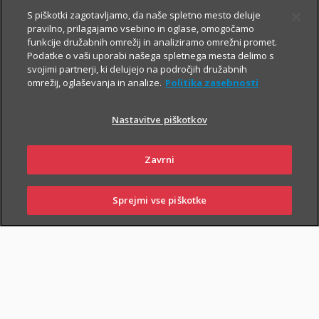
Prospekt krovnega sklada in Dokument s ključnimi informacijami
S piškotki zagotavljamo, da naše spletno mesto deluje
pravilno, prilagajamo vsebino in oglase, omogočamo
funkcije družabnih omrežij in analiziramo omrežni promet.
Podatke o vaši uporabi našega spletnega mesta delimo s
TRIGLAV
6.8.2026
svojimi partnerji, ki delujejo na področjih družabnih
omrežij, oglaševanja in analize.
Politika zasebnosti
OBVEZNIŠKI
Triglav
Nastavitve piškotkov
Investments
Zavrni
Prospekt krovnega sklada in Dokument s ključnimi informacijami
Sprejmi vse piškotke
SKLENI
PRIJAVI ŠKODO
ZASTOPNIKI
POSLOVALNICE
TRIGLAV TOP
6.8.2026
BRANDS
Triglav