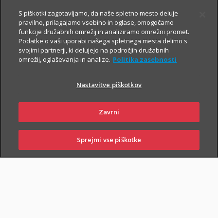
Prospekt krovnega sklada in Dokument s ključnimi informacijami
S piškotki zagotavljamo, da naše spletno mesto deluje
pravilno, prilagajamo vsebino in oglase, omogočamo
funkcije družabnih omrežij in analiziramo omrežni promet.
Podatke o vaši uporabi našega spletnega mesta delimo s
svojimi partnerji, ki delujejo na področjih družabnih
TRIGLAV
5.8.2026
omrežij, oglaševanja in analize.
Politika zasebnosti
OBVEZNIŠKI
Triglav
Nastavitve piškotkov
Investments
Zavrni
Sprejmi vse piškotke
Prospekt krovnega sklada in Dokument s ključnimi informacijami
SKLENI
PRIJAVI ŠKODO
ZASTOPNIKI
POSLOVALNICE
TRIGLAV TOP
5.8.2026
BRANDS
Triglav