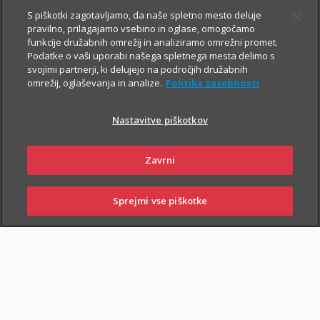
Prospekt krovnega sklada in Dokument s ključnimi informacijami
S piškotki zagotavljamo, da naše spletno mesto deluje
pravilno, prilagajamo vsebino in oglase, omogočamo
funkcije družabnih omrežij in analiziramo omrežni promet.
Podatke o vaši uporabi našega spletnega mesta delimo s
TRIGLAV
5.8.2026
svojimi partnerji, ki delujejo na področjih družabnih
omrežij, oglaševanja in analize.
Politika zasebnosti
OBVEZNIŠKI
Triglav
Nastavitve piškotkov
Investments
Zavrni
Prospekt krovnega sklada in Dokument s ključnimi informacijami
Sprejmi vse piškotke
SKLENI
PRIJAVI ŠKODO
ZASTOPNIKI
POSLOVALNICE
TRIGLAV TOP
5.8.2026
BRANDS
Triglav