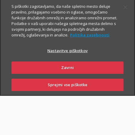
Prospekt krovnega sklada in Dokument s ključnimi informacijami
S piškotki zagotavljamo, da naše spletno mesto deluje
pravilno, prilagajamo vsebino in oglase, omogočamo
funkcije družabnih omrežij in analiziramo omrežni promet.
Podatke o vaši uporabi našega spletnega mesta delimo s
TRIGLAV
6.8.2026
svojimi partnerji, ki delujejo na področjih družabnih
omrežij, oglaševanja in analize.
Politika zasebnosti
OBVEZNIŠKI
Triglav
Nastavitve piškotkov
Investments
Zavrni
Prospekt krovnega sklada in Dokument s ključnimi informacijami
Sprejmi vse piškotke
SKLENI
PRIJAVI ŠKODO
ZASTOPNIKI
POSLOVALNICE
TRIGLAV TOP
6.8.2026
BRANDS
Triglav