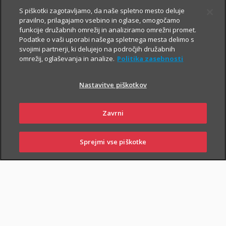
Prospekt krovnega sklada in Dokument s ključnimi informacijami
S piškotki zagotavljamo, da naše spletno mesto deluje
pravilno, prilagajamo vsebino in oglase, omogočamo
funkcije družabnih omrežij in analiziramo omrežni promet.
Podatke o vaši uporabi našega spletnega mesta delimo s
TRIGLAV
6.8.2026
svojimi partnerji, ki delujejo na področjih družabnih
omrežij, oglaševanja in analize.
Politika zasebnosti
OBVEZNIŠKI
Triglav
Nastavitve piškotkov
Investments
Zavrni
Prospekt krovnega sklada in Dokument s ključnimi informacijami
Sprejmi vse piškotke
SKLENI
PRIJAVI ŠKODO
ZASTOPNIKI
POSLOVALNICE
TRIGLAV TOP
6.8.2026
BRANDS
Triglav