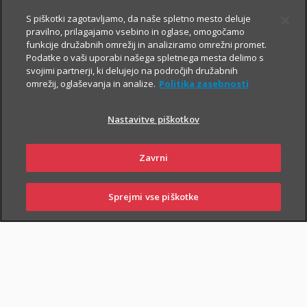
Prospekt krovnega sklada in Dokument s ključnimi informacijami
S piškotki zagotavljamo, da naše spletno mesto deluje
pravilno, prilagajamo vsebino in oglase, omogočamo
funkcije družabnih omrežij in analiziramo omrežni promet.
Podatke o vaši uporabi našega spletnega mesta delimo s
svojimi partnerji, ki delujejo na področjih družabnih
TRIGLAV
4.8.2026
omrežij, oglaševanja in analize.
Politika zasebnosti
OBVEZNIŠKI
Triglav
Nastavitve piškotkov
Investments
Zavrni
Sprejmi vse piškotke
Prospekt krovnega sklada in Dokument s ključnimi informacijami
SKLENI
PRIJAVI ŠKODO
ZASTOPNIKI
POSLOVALNICE
TRIGLAV TOP
4.8.2026
BRANDS
Triglav