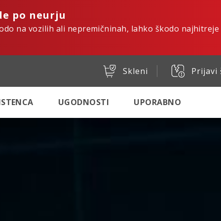
de po neurju
kodo na vozilih ali nepremičninah, lahko škodo najhitreje
Skleni
Prijavi
SISTENCA
UGODNOSTI
UPORABNO