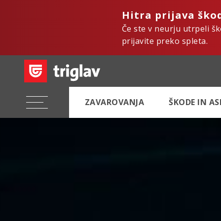
Hitra prijava ško
Če ste v neurju utrpeli š
prijavite preko spleta.
ZAVAROVANJA
ŠKODE IN A