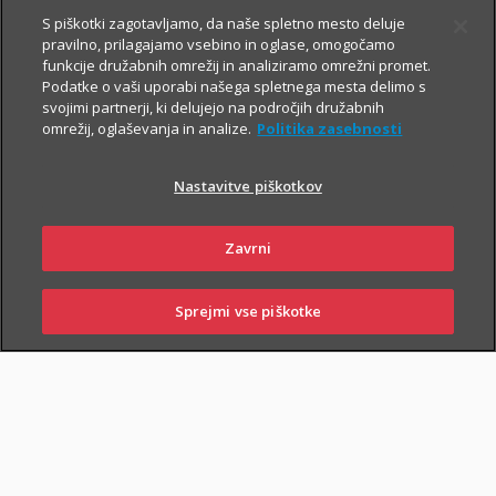
Prospekt krovnega sklada in Dokument s ključnimi informacijami
S piškotki zagotavljamo, da naše spletno mesto deluje
pravilno, prilagajamo vsebino in oglase, omogočamo
funkcije družabnih omrežij in analiziramo omrežni promet.
Podatke o vaši uporabi našega spletnega mesta delimo s
TRIGLAV
6.8.2026
svojimi partnerji, ki delujejo na področjih družabnih
omrežij, oglaševanja in analize.
Politika zasebnosti
OBVEZNIŠKI
Triglav
Nastavitve piškotkov
Investments
Zavrni
Prospekt krovnega sklada in Dokument s ključnimi informacijami
Sprejmi vse piškotke
SKLENI
PRIJAVI ŠKODO
ZASTOPNIKI
POSLOVALNICE
TRIGLAV TOP
6.8.2026
BRANDS
Triglav