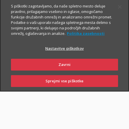
Prospekt krovnega sklada in Dokument s ključnimi informacijami
S piškotki zagotavljamo, da naše spletno mesto deluje
pravilno, prilagajamo vsebino in oglase, omogočamo
funkcije družabnih omrežij in analiziramo omrežni promet.
Podatke o vaši uporabi našega spletnega mesta delimo s
TRIGLAV
4.8.2026
svojimi partnerji, ki delujejo na področjih družabnih
omrežij, oglaševanja in analize.
Politika zasebnosti
OBVEZNIŠKI
Triglav
Nastavitve piškotkov
Investments
Zavrni
Prospekt krovnega sklada in Dokument s ključnimi informacijami
Sprejmi vse piškotke
PRIJAVI
NAROČI
OBIŠČI
SKLENI
ŠKODO
ZASTOPNIKA
POSLOVALNICO
TRIGLAV TOP
4.8.2026
BRANDS
Triglav